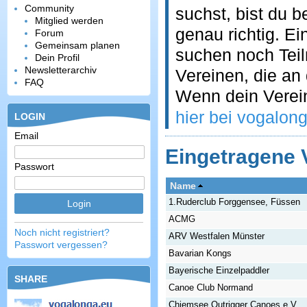
Community
suchst, bist du 
Mitglied werden
genau richtig. E
Forum
Gemeinsam planen
suchen noch Teil
Dein Profil
Newsletterarchiv
Vereinen, die an
FAQ
Wenn dein Verein
hier bei vogalon
LOGIN
Email
Eingetragene 
Passwort
Name
1.Ruderclub Forggensee, Füssen
ACMG
Noch nicht registriert?
ARV Westfalen Münster
Passwort vergessen?
Bavarian Kongs
Bayerische Einzelpaddler
SHARE
Canoe Club Normand
Chiemsee Outrigger Canoes e.V.