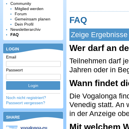
Community
Mitglied werden
Forum
FAQ
Gemeinsam planen
Dein Profil
Newsletterarchiv
Zeige Ergebnisse 
FAQ
Wer darf an d
LOGIN
Email
Teilnehmen darf j
Jahren oder in Be
Passwort
Wann findet di
Die Vogalonga fin
Noch nicht registriert?
Passwort vergessen?
Venedig statt. An 
in der Anzeige ob
SHARE
Mit welchem W