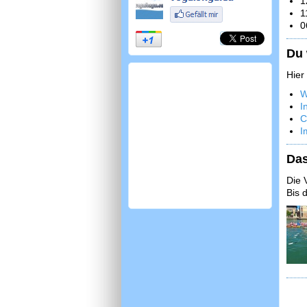
1
1
0
Du 
Hier
W
I
C
I
Das
Die 
Bis 