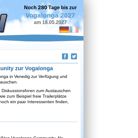
280
Noch
Tage bis zur
Vogalonga 2027
am 16.05.2027
munity zur Vogalonga
longa in Venedig zur Verfügung und
utauschen.
nd Diskussionsforen zum Austauschen
e zum Beispiel freie Trailerplätze
och ein paar Interessenten finden,