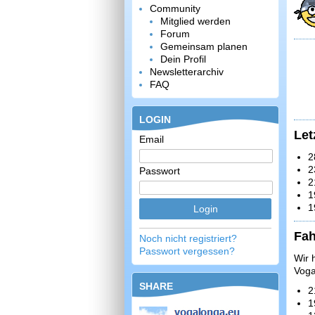
Community
Mitglied werden
Forum
Gemeinsam planen
Dein Profil
Newsletterarchiv
FAQ
LOGIN
Let
Email
2
2
Passwort
2
1
1
Fah
Noch nicht registriert?
Passwort vergessen?
Wir 
Voga
SHARE
2
1