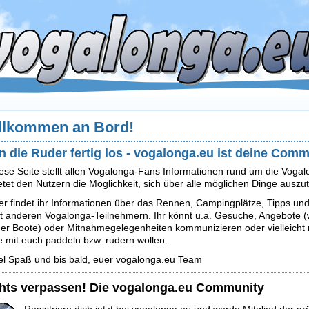
llkommen an Bord!
n die Ruder fertig los - vogalonga.eu ist deine Com
ese Seite stellt allen Vogalonga-Fans Informationen rund um die Voga
etet den Nutzern die Möglichkeit, sich über alle möglichen Dinge ausz
er findet ihr Informationen über das Rennen, Campingplätze, Tipps u
t anderen Vogalonga-Teilnehmern. Ihr könnt u.a. Gesuche, Angebote (wi
er Boote) oder Mitnahmegelegenheiten kommunizieren oder vielleicht n
e mit euch paddeln bzw. rudern wollen.
el Spaß und bis bald, euer vogalonga.eu Team
hts verpassen! Die vogalonga.eu Community