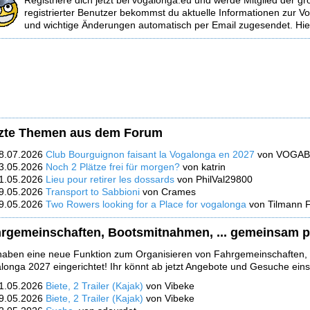
Registriere dich jetzt bei vogalonga.eu und werde Mitglied der 
registrierter Benutzer bekommst du aktuelle Informationen zur V
und wichtige Änderungen automatisch per Email zugesendet. Hier
zte Themen aus dem Forum
8.07.2026
Club Bourguignon faisant la Vogalonga en 2027
von VOGAB
3.05.2026
Noch 2 Plätze frei für morgen?
von katrin
1.05.2026
Lieu pour retirer les dossards
von PhilVal29800
9.05.2026
Transport to Sabbioni
von Crames
9.05.2026
Two Rowers looking for a Place for vogalonga
von Tilmann 
rgemeinschaften, Bootsmitnahmen, ... gemeinsam p
haben eine neue Funktion zum Organisieren von Fahrgemeinschaften, B
longa 2027 eingerichtet! Ihr könnt ab jetzt Angebote und Gesuche eins
1.05.2026
Biete, 2 Trailer (Kajak)
von Vibeke
9.05.2026
Biete, 2 Trailer (Kajak)
von Vibeke