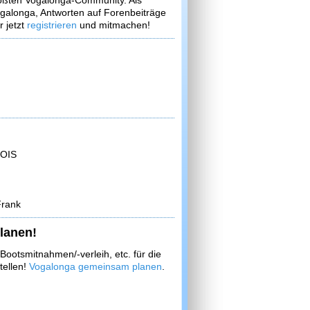
größten Vogalonga-Community. Als
ogalonga, Antworten auf Forenbeiträge
 jetzt
registrieren
und mitmachen!
OIS
Frank
lanen!
ootsmitnahmen/-verleih, etc. für die
tellen!
Vogalonga gemeinsam planen
.