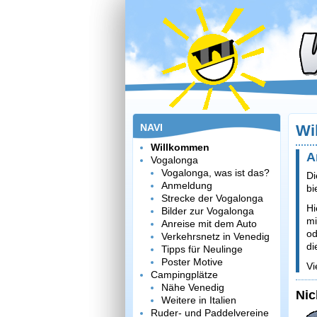
NAVI
Wi
Willkommen
A
Vogalonga
Vogalonga, was ist das?
Di
Anmeldung
bi
Strecke der Vogalonga
Hi
Bilder zur Vogalonga
mi
Anreise mit dem Auto
od
Verkehrsnetz in Venedig
di
Tipps für Neulinge
Poster Motive
Vi
Campingplätze
Nähe Venedig
Nic
Weitere in Italien
Ruder- und Paddelvereine