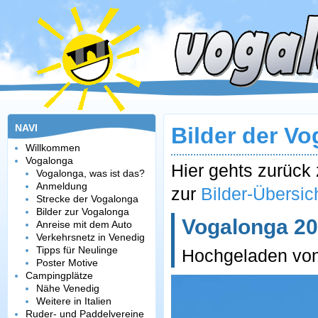
NAVI
Bilder der V
Willkommen
Vogalonga
Hier gehts zurüc
Vogalonga, was ist das?
Anmeldung
zur
Bilder-Übersic
Strecke der Vogalonga
Bilder zur Vogalonga
Vogalonga 202
Anreise mit dem Auto
Verkehrsnetz in Venedig
Tipps für Neulinge
Hochgeladen vo
Poster Motive
Campingplätze
Nähe Venedig
Weitere in Italien
Ruder- und Paddelvereine