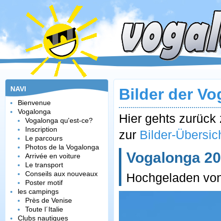
NAVI
Bilder der V
Bienvenue
Vogalonga
Hier gehts zurüc
Vogalonga qu'est-ce?
Inscription
zur
Bilder-Übersic
Le parcours
Photos de la Vogalonga
Vogalonga 202
Arrivée en voiture
Le transport
Conseils aux nouveaux
Hochgeladen vo
Poster motif
les campings
Près de Venise
Toute l´Italie
Clubs nautiques