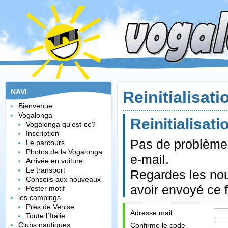
NAVI
Reinitialisat
Bienvenue
Vogalonga
Reinitialisat
Vogalonga qu'est-ce?
Inscription
Pas de problème,
Le parcours
Photos de la Vogalonga
e-mail.
Arrivée en voiture
Le transport
Regardes les no
Conseils aux nouveaux
avoir envoyé ce f
Poster motif
les campings
Près de Venise
Adresse mail
Toute l´Italie
Clubs nautiques
Confirme le code