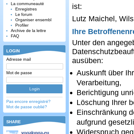
La communeauté
ist:
Enregistres
Le forum
Organiser ensembl
Profiler
Ihre Betroffenenr
Archive de la lettre
FAQ
Unter den angege
Datenschutzbeauft
LOGIN
ausüben:
Adresse mail
Auskunft über Ih
Mot de passe
Verarbeitung,
Berichtigung unr
Löschung Ihrer b
Pas encore enregistré?
Mot de passe oublié?
Einschränkung de
aufgrund gesetzli
SHARE
Widerspruch gege