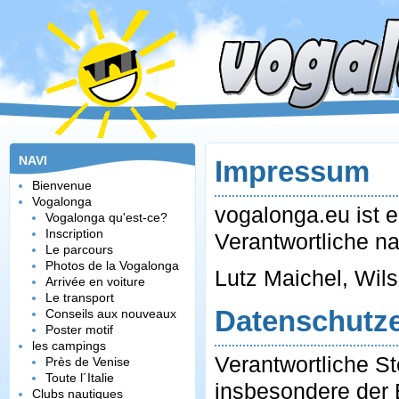
NAVI
Impressum
Bienvenue
Vogalonga
vogalonga.eu ist e
Vogalonga qu'est-ce?
Inscription
Verantwortliche n
Le parcours
Photos de la Vogalonga
Arrivée en voiture
Le transport
Datenschutze
Conseils aux nouveaux
Poster motif
les campings
Verantwortliche S
Près de Venise
Toute l´Italie
insbesondere der
Clubs nautiques