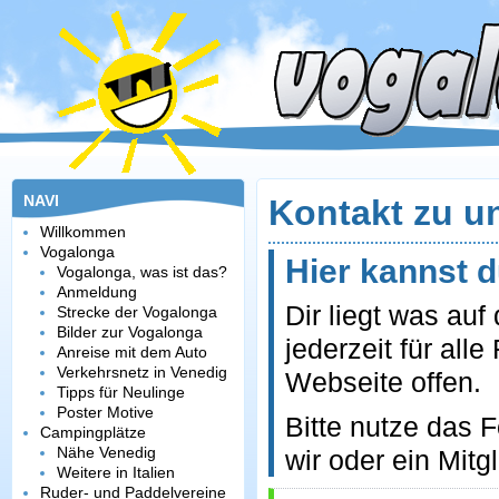
NAVI
Kontakt zu u
Willkommen
Vogalonga
Hier kannst 
Vogalonga, was ist das?
Anmeldung
Dir liegt was au
Strecke der Vogalonga
Bilder zur Vogalonga
jederzeit für al
Anreise mit dem Auto
Verkehrsnetz in Venedig
Webseite offen.
Tipps für Neulinge
Poster Motive
Bitte nutze das 
Campingplätze
Nähe Venedig
wir oder ein Mitgl
Weitere in Italien
Ruder- und Paddelvereine