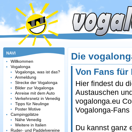
NAVI
Die vogalon
Willkommen
Vogalonga
Von Fans für
Vogalonga, was ist das?
Anmeldung
Hier findest du 
Strecke der Vogalonga
Bilder zur Vogalonga
Austauschen und
Anreise mit dem Auto
Verkehrsnetz in Venedig
vogalonga.eu Co
Tipps für Neulinge
Vogalonga-Fans u
Poster Motive
Campingplätze
Nähe Venedig
Weitere in Italien
Du kannst ganz 
Ruder- und Paddelvereine