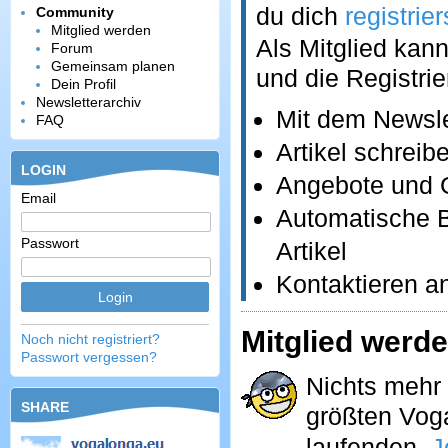
du dich
registrier
Community
Mitglied werden
Als Mitglied kann
Forum
Gemeinsam planen
und die Registrie
Dein Profil
Newsletterarchiv
Mit dem Newsle
FAQ
Artikel schrei
LOGIN
Angebote und G
Email
Automatische B
Passwort
Artikel
Kontaktieren an
Mitglied werd
Noch nicht registriert?
Passwort vergessen?
Nichts mehr 
SHARE
größten Vog
laufenden.
J