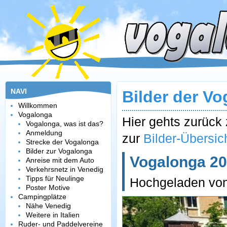
NAVI
Bilder der V
Willkommen
Vogalonga
Hier gehts zurüc
Vogalonga, was ist das?
Anmeldung
zur
Bilder-Übersic
Strecke der Vogalonga
Bilder zur Vogalonga
Vogalonga 202
Anreise mit dem Auto
Verkehrsnetz in Venedig
Tipps für Neulinge
Hochgeladen vo
Poster Motive
Campingplätze
Nähe Venedig
Weitere in Italien
Ruder- und Paddelvereine