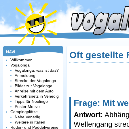
NAVI
Oft gestellte
Willkommen
Vogalonga
Vogalonga, was ist das?
Anmeldung
Strecke der Vogalonga
Bilder zur Vogalonga
Anreise mit dem Auto
Verkehrsnetz in Venedig
Frage: Mit w
Tipps für Neulinge
Poster Motive
Campingplätze
Antwort:
Abhängi
Nähe Venedig
Weitere in Italien
Wellengang stre
Ruder- und Paddelvereine