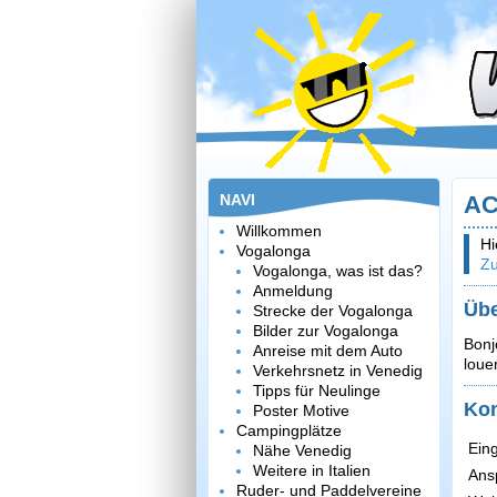
NAVI
A
Willkommen
Hi
Vogalonga
Zu
Vogalonga, was ist das?
Anmeldung
Übe
Strecke der Vogalonga
Bilder zur Vogalonga
Bonj
Anreise mit dem Auto
louer
Verkehrsnetz in Venedig
Tipps für Neulinge
Kon
Poster Motive
Campingplätze
Eing
Nähe Venedig
Weitere in Italien
Ans
Ruder- und Paddelvereine