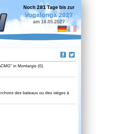
281
Noch
Tage bis zur
Vogalonga 2027
am 16.05.2027
ACMG" in Montargis (0).
cherchons des bateaux ou des sièges à