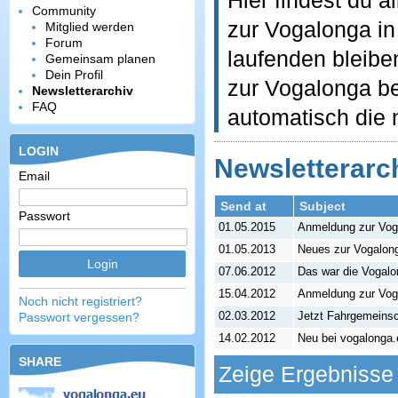
Hier findest du 
Community
zur Vogalonga i
Mitglied werden
Forum
laufenden bleibe
Gemeinsam planen
Dein Profil
zur Vogalonga bet
Newsletterarchiv
FAQ
automatisch die
LOGIN
Newsletterarc
Email
Send at
Subject
Passwort
01.05.2015
Anmeldung zur Vog
01.05.2013
Neues zur Vogalon
07.06.2012
Das war die Vogal
15.04.2012
Anmeldung zur Vog
Noch nicht registriert?
Passwort vergessen?
02.03.2012
Jetzt Fahrgemeinsc
14.02.2012
Neu bei vogalonga.
SHARE
Zeige Ergebnisse 