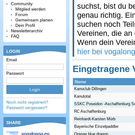
Community
suchst, bist du 
Mitglied werden
genau richtig. E
Forum
Gemeinsam planen
suchen noch Teil
Dein Profil
Newsletterarchiv
Vereinen, die an
FAQ
Wenn dein Verein
hier bei vogalon
LOGIN
Email
Eingetragene 
Passwort
Name
Kanuclub Dillingen
Kanutotal
Noch nicht registriert?
SSKC Poseidon -Aschaffenburg S
Passwort vergessen?
RC Aschaffenburg
Reinhardt-Karsten Mürb
SHARE
Bayerische Einzelpaddler
Orange blue dragon