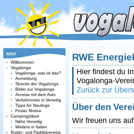
NAVI
RWE Energie
Willkommen
Vogalonga
Hier findest du 
Vogalonga, was ist das?
Anmeldung
Vogalonga-Verei
Strecke der Vogalonga
Zurück zur Übers
Bilder zur Vogalonga
Anreise mit dem Auto
Verkehrsnetz in Venedig
Über den Vere
Tipps für Neulinge
Poster Motive
Campingplätze
Wir freuen uns au
Nähe Venedig
Weitere in Italien
Ruder- und Paddelvereine