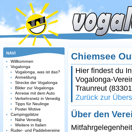
NAVI
Chiemsee Out
Willkommen
Vogalonga
Hier findest du 
Vogalonga, was ist das?
Anmeldung
Vogalonga-Verein
Strecke der Vogalonga
Traunreut (83301
Bilder zur Vogalonga
Anreise mit dem Auto
Zurück zur Übers
Verkehrsnetz in Venedig
Tipps für Neulinge
Poster Motive
Über den Vere
Campingplätze
Nähe Venedig
Weitere in Italien
Mitfahrgelegenhei
Ruder- und Paddelvereine