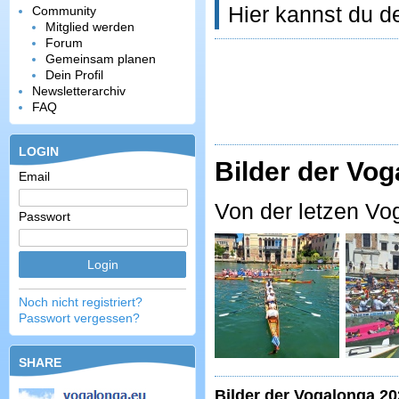
Hier kannst du d
Community
Mitglied werden
Forum
Gemeinsam planen
Dein Profil
Newsletterarchiv
FAQ
LOGIN
Bilder der Vo
Email
Von der letzen Vog
Passwort
Noch nicht registriert?
Passwort vergessen?
SHARE
Bilder der Vogalonga 20