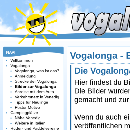
NAVI
Vogalonga - B
Willkommen
Vogalonga
Die Vogalonga
Vogalonga, was ist das?
Anmeldung
Hier findest du B
Strecke der Vogalonga
Bilder zur Vogalonga
Die Bilder wurde
Anreise mit dem Auto
Verkehrsnetz in Venedig
gemacht und zur 
Tipps für Neulinge
Poster Motive
Campingplätze
Wenn du auch ein
Nähe Venedig
Weitere in Italien
veröffentlichen m
Ruder- und Paddelvereine