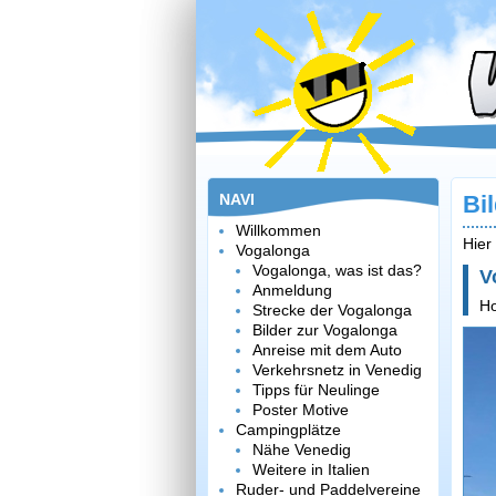
NAVI
Bi
Willkommen
Hier
Vogalonga
Vogalonga, was ist das?
V
Anmeldung
H
Strecke der Vogalonga
Bilder zur Vogalonga
Anreise mit dem Auto
Verkehrsnetz in Venedig
Tipps für Neulinge
Poster Motive
Campingplätze
Nähe Venedig
Weitere in Italien
Ruder- und Paddelvereine