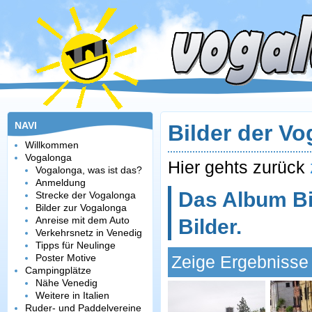
NAVI
Bilder der V
Willkommen
Vogalonga
Hier gehts zurück
Vogalonga, was ist das?
Anmeldung
Das Album Bi
Strecke der Vogalonga
Bilder zur Vogalonga
Anreise mit dem Auto
Bilder.
Verkehrsnetz in Venedig
Tipps für Neulinge
Poster Motive
Zeige Ergebnisse 
Campingplätze
Nähe Venedig
Weitere in Italien
Ruder- und Paddelvereine