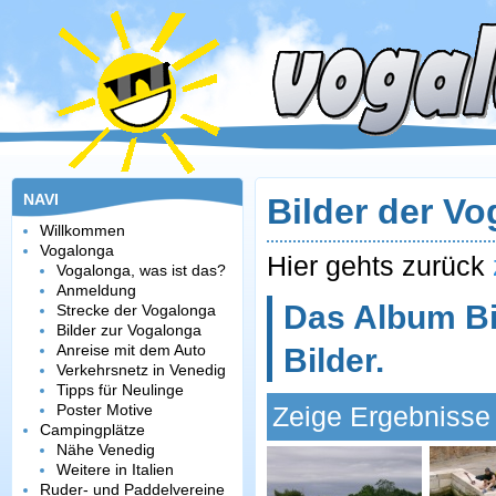
NAVI
Bilder der V
Willkommen
Vogalonga
Hier gehts zurück
Vogalonga, was ist das?
Anmeldung
Das Album Bi
Strecke der Vogalonga
Bilder zur Vogalonga
Anreise mit dem Auto
Bilder.
Verkehrsnetz in Venedig
Tipps für Neulinge
Poster Motive
Zeige Ergebnisse 
Campingplätze
Nähe Venedig
Weitere in Italien
Ruder- und Paddelvereine