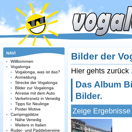
NAVI
Bilder der V
Willkommen
Vogalonga
Hier gehts zurück
Vogalonga, was ist das?
Anmeldung
Das Album Bi
Strecke der Vogalonga
Bilder zur Vogalonga
Anreise mit dem Auto
Bilder.
Verkehrsnetz in Venedig
Tipps für Neulinge
Poster Motive
Zeige Ergebnisse 
Campingplätze
Nähe Venedig
Weitere in Italien
Ruder- und Paddelvereine