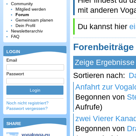
Hier findest du
Community
mit anderen Vog
Mitglied werden
Forum
Gemeinsam planen
Du kannst hier
e
Dein Profil
Newsletterarchiv
FAQ
Forenbeiträge
LOGIN
Email
Zeige Ergebnisse
Sortieren nach:
D
Passwort
Anfahrt zur Voga
Begonnen von
St
Noch nicht registriert?
Aufrufe)
Passwort vergessen?
zwei Vierer Kanad
SHARE
Begonnen von
Dr