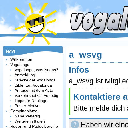
NAVI
a_wsvg
Willkommen
Vogalonga
Infos
Vogalonga, was ist das?
Anmeldung
a_wsvg ist Mitglie
Strecke der Vogalonga
Bilder zur Vogalonga
Anreise mit dem Auto
Kontaktiere 
Verkehrsnetz in Venedig
Tipps für Neulinge
Poster Motive
Bitte melde dich
Campingplätze
Nähe Venedig
Weitere in Italien
Haben wir eine
Ruder- und Paddelvereine