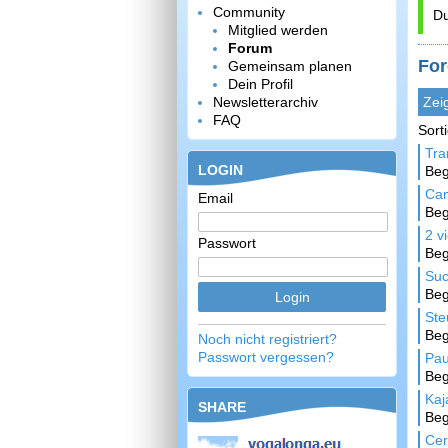
Community
Du
Mitglied werden
Forum
For
Gemeinsam planen
Dein Profil
Newsletterarchiv
Zei
FAQ
Sort
Tra
LOGIN
Be
Cam
Email
Be
2 v
Passwort
Be
Suc
Be
Ste
Beg
Noch nicht registriert?
Passwort vergessen?
Pau
Be
Kaj
SHARE
Be
Cer