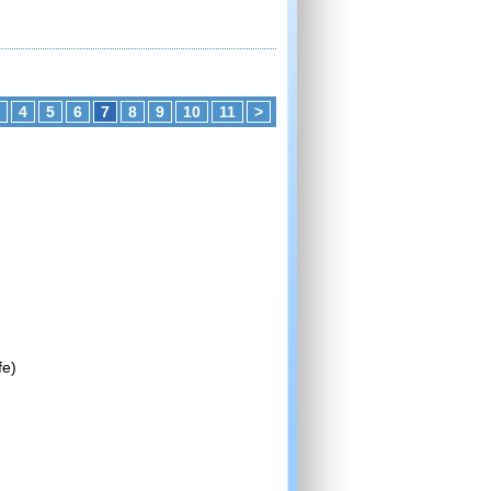
4
5
6
7
8
9
10
11
>
fe)