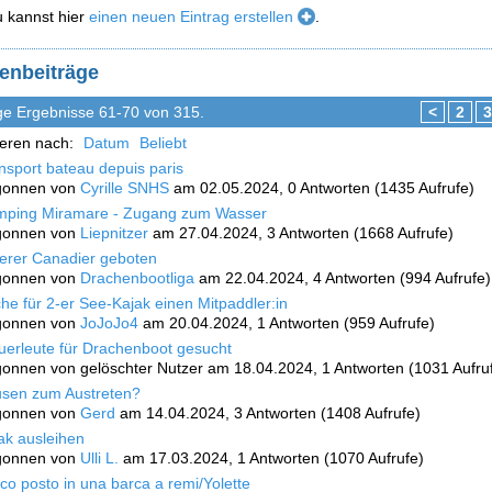
 kannst hier
einen neuen Eintrag erstellen
.
enbeiträge
ge Ergebnisse 61-70 von 315.
<
2
3
ieren nach:
Datum
Beliebt
nsport bateau depuis paris
gonnen von
Cyrille SNHS
am 02.05.2024, 0 Antworten (1435 Aufrufe)
ping Miramare - Zugang zum Wasser
gonnen von
Liepnitzer
am 27.04.2024, 3 Antworten (1668 Aufrufe)
ierer Canadier geboten
gonnen von
Drachenbootliga
am 22.04.2024, 4 Antworten (994 Aufrufe)
he für 2-er See-Kajak einen Mitpaddler:in
gonnen von
JoJoJo4
am 20.04.2024, 1 Antworten (959 Aufrufe)
uerleute für Drachenboot gesucht
onnen von gelöschter Nutzer am 18.04.2024, 1 Antworten (1031 Aufru
sen zum Austreten?
gonnen von
Gerd
am 14.04.2024, 3 Antworten (1408 Aufrufe)
ak ausleihen
gonnen von
Ulli L.
am 17.03.2024, 1 Antworten (1070 Aufrufe)
co posto in una barca a remi/Yolette