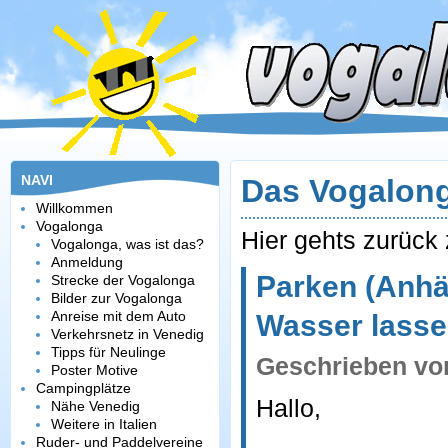
NAVI
Das Vogalon
Willkommen
Vogalonga
Hier gehts zurück
Vogalonga, was ist das?
Anmeldung
Parken (Anhä
Strecke der Vogalonga
Bilder zur Vogalonga
Anreise mit dem Auto
Wasser lass
Verkehrsnetz in Venedig
Tipps für Neulinge
Geschrieben v
Poster Motive
Campingplätze
Hallo,
Nähe Venedig
Weitere in Italien
Ruder- und Paddelvereine