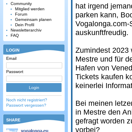
Community
hat irgend jema
Mitglied werden
parken kann, Boo
Forum
Gemeinsam planen
Vogalonga.com-Sei
Dein Profil
Newsletterarchiv
auskunftfreudig.
FAQ
Zumindest 2023 w
LOGIN
Mestre und für d
Email
Hafen von Venedi
Passwort
Tickets kaufen k
keinerlei Informa
Noch nicht registriert?
Bei meinen letz
Passwort vergessen?
in Mestre den An
gefragt worden zu
SHARE
vorbei?