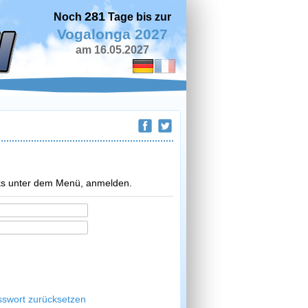
281
Noch
Tage bis zur
Vogalonga 2027
am 16.05.2027
inks unter dem Menü, anmelden.
sswort zurücksetzen