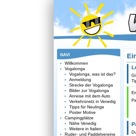
NAVI
Ei
Willkommen
L
Vogalonga
Vogalonga, was ist das?
Gi
Anmeldung
Ti
Strecke der Vogalonga
Bilder zur Vogalonga
Em
Anreise mit dem Auto
Pa
Verkehrsnetz in Venedig
Tipps für Neulinge
Poster Motive
Campingplätze
Nähe Venedig
P
Weitere in Italien
Du
Ruder- und Paddelvereine