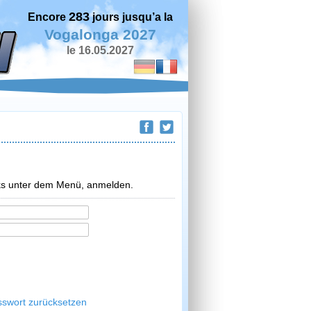
283
Encore
jours jusqu’a la
Vogalonga 2027
le 16.05.2027
inks unter dem Menü, anmelden.
sswort zurücksetzen