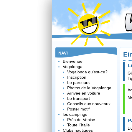
NAVI
Ei
Bienvenue
L
Vogalonga
Vogalonga qu'est-ce?
Gi
Inscription
Ti
Le parcours
Photos de la Vogalonga
Ad
Arrivée en voiture
Mo
Le transport
Conseils aux nouveaux
Poster motif
les campings
Près de Venise
P
Toute l´Italie
Du
Clubs nautiques