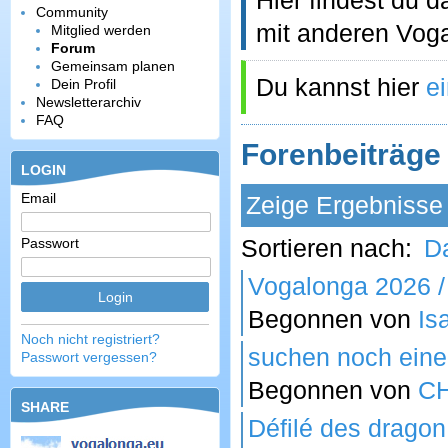
Hier findest du
Community
mit anderen Vog
Mitglied werden
Forum
Gemeinsam planen
Du kannst hier
e
Dein Profil
Newsletterarchiv
FAQ
Forenbeiträge
LOGIN
Email
Zeige Ergebnisse
Sortieren nach:
D
Passwort
Vogalonga 2026 /
Begonnen von
Is
Noch nicht registriert?
suchen noch einen
Passwort vergessen?
Begonnen von
CH
SHARE
Défilé des dragon