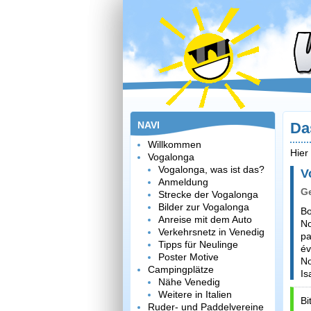
NAVI
Da
Willkommen
Hier
Vogalonga
Vogalonga, was ist das?
V
Anmeldung
G
Strecke der Vogalonga
Bilder zur Vogalonga
Bo
Anreise mit dem Auto
No
Verkehrsnetz in Venedig
pa
Tipps für Neulinge
év
Poster Motive
No
Campingplätze
Is
Nähe Venedig
Weitere in Italien
Bi
Ruder- und Paddelvereine