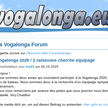
s Vogalonga Forum
 gehts zurück zur
Übersicht aller Forenbeiträge
ogalonga 2026 / 2 rameuses cherche equipage
eschrieben von
Isa33
am 06.10.2025
njour !
us sommes deux amies qui souhaitent participer à la Vogalonga 202
s de bateau. Nous sommes donc à la recherche d'un équipage sympath
ènement..
us vous remercions par avance des pistes que vous pourrez nous don
abelle, Viry-Chatillon
tte melde dich an, um auf diesen Beitrag zu antworten.
Hier geht es zu