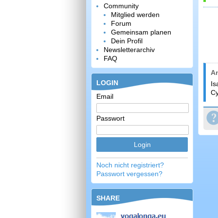
Community
Mitglied werden
Forum
Gemeinsam planen
Dein Profil
Newsletterarchiv
FAQ
A
LOGIN
Is
Cy
Email
Passwort
Noch nicht registriert?
Passwort vergessen?
SHARE