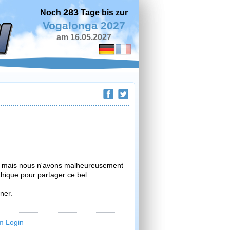
283
Noch
Tage bis zur
Vogalonga 2027
am 16.05.2027
6, mais nous n'avons malheureusement
ique pour partager ce bel
ner.
m Login