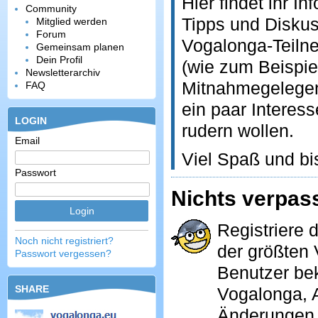
Hier findet ihr 
Community
Tipps und Disku
Mitglied werden
Forum
Vogalonga-Teilne
Gemeinsam planen
Dein Profil
(wie zum Beispiel
Newsletterarchiv
Mitnahmegelegen
FAQ
ein paar Interes
LOGIN
rudern wollen.
Email
Viel Spaß und bi
Passwort
Nichts verpas
Registriere 
Noch nicht registriert?
der größten 
Passwort vergessen?
Benutzer be
SHARE
Vogalonga, A
Änderungen a