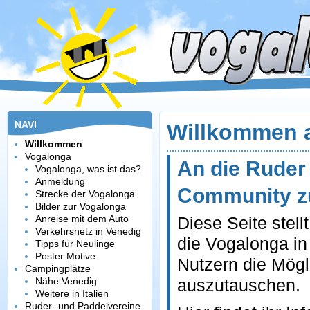
NAVI
Willkommen 
Willkommen
Vogalonga
An die Ruder 
Vogalonga, was ist das?
Anmeldung
Community z
Strecke der Vogalonga
Bilder zur Vogalonga
Anreise mit dem Auto
Diese Seite stel
Verkehrsnetz in Venedig
die Vogalonga in
Tipps für Neulinge
Poster Motive
Nutzern die Mögl
Campingplätze
Nähe Venedig
auszutauschen.
Weitere in Italien
Ruder- und Paddelvereine