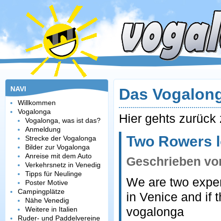
NAVI
Das Vogalon
Willkommen
Vogalonga
Hier gehts zurück
Vogalonga, was ist das?
Anmeldung
Two Rowers l
Strecke der Vogalonga
Bilder zur Vogalonga
Anreise mit dem Auto
Geschrieben v
Verkehrsnetz in Venedig
Tipps für Neulinge
We are two expe
Poster Motive
Campingplätze
in Venice and if t
Nähe Venedig
vogalonga
Weitere in Italien
Ruder- und Paddelvereine