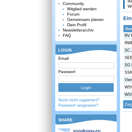
du
Community
We
Mitglied werden
Forum
Ein
Gemeinsam planen
Dein Profil
Na
Newsletterarchiv
FAQ
RV 
RWE
LOGIN
SC 
SE
Email
SG 
Passwort
SSK
Vie
WSV
WSV
Noch nicht registriert?
Zei
Passwort vergessen?
SHARE