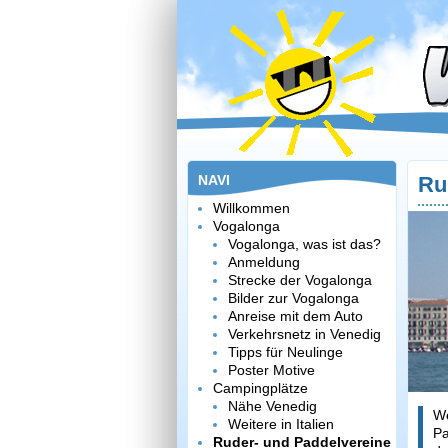
NAVI
Ru
Willkommen
Vogalonga
Vogalonga, was ist das?
Anmeldung
Strecke der Vogalonga
Bilder zur Vogalonga
Anreise mit dem Auto
Verkehrsnetz in Venedig
Tipps für Neulinge
Poster Motive
Campingplätze
Nähe Venedig
We
Weitere in Italien
Pa
Ruder- und Paddelvereine