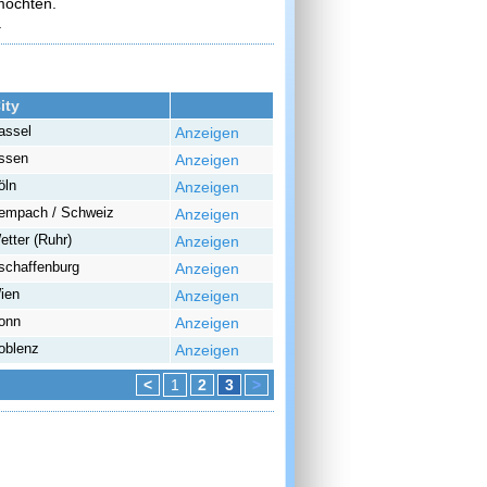
möchten.
.
ity
assel
Anzeigen
ssen
Anzeigen
öln
Anzeigen
empach / Schweiz
Anzeigen
etter (Ruhr)
Anzeigen
schaffenburg
Anzeigen
ien
Anzeigen
onn
Anzeigen
oblenz
Anzeigen
<
1
2
3
>