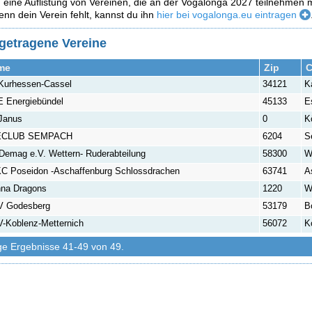
 eine Auflistung von Vereinen, die an der Vogalonga 2027 teilnehmen 
nn dein Verein fehlt, kannst du ihn
hier bei vogalonga.eu eintragen
getragene Vereine
me
Zip
C
Kurhessen-Cassel
34121
K
 Energiebündel
45133
E
Janus
0
K
ECLUB SEMPACH
6204
S
Demag e.V. Wettern- Ruderabteilung
58300
W
C Poseidon -Aschaffenburg Schlossdrachen
63741
A
nna Dragons
1220
W
 Godesberg
53179
B
-Koblenz-Metternich
56072
K
ge Ergebnisse 41-49 von 49.