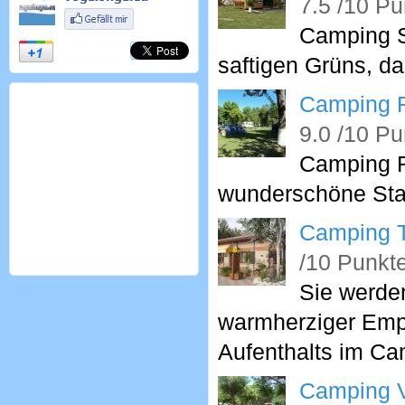
7.5 /10 Pu
Camping S
saftigen Grüns, da
Camping R
9.0 /10 Pu
Camping R
wunderschöne Sta
Camping T
/10 Punkt
Sie werde
warmherziger Empfa
Aufenthalts im Ca
Camping V