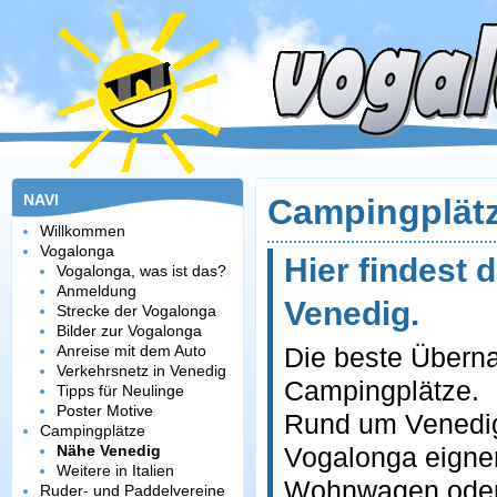
NAVI
Campingplätz
Willkommen
Vogalonga
Hier findest 
Vogalonga, was ist das?
Anmeldung
Venedig.
Strecke der Vogalonga
Bilder zur Vogalonga
Anreise mit dem Auto
Die beste Überna
Verkehrsnetz in Venedig
Campingplätze.
Tipps für Neulinge
Poster Motive
Rund um Venedig 
Campingplätze
Nähe Venedig
Vogalonga eignen
Weitere in Italien
Wohnwagen oder 
Ruder- und Paddelvereine