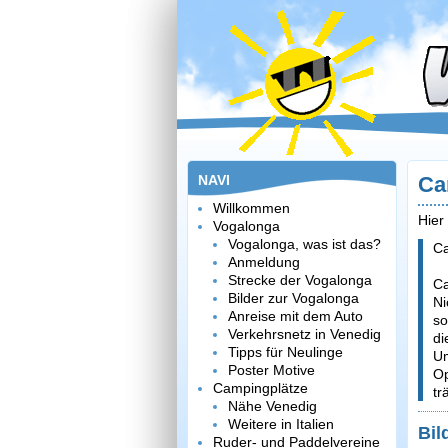
NAVI
Ca
Willkommen
Hier
Vogalonga
Vogalonga, was ist das?
Ca
Anmeldung
Strecke der Vogalonga
Ca
Bilder zur Vogalonga
Ni
Anreise mit dem Auto
so
Verkehrsnetz in Venedig
di
Tipps für Neulinge
Um
Poster Motive
Op
Campingplätze
tr
Nähe Venedig
Weitere in Italien
Bil
Ruder- und Paddelvereine