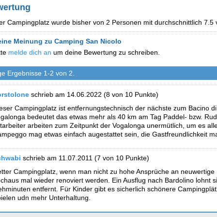
wertung
er Campingplatz wurde bisher von 2 Personen mit durchschnittlich 7.5
eine Meinung zu Camping San Nicolo
tte
melde dich an
um deine Bewertung zu schreiben.
ge Ergebnisse 1-2 von 2.
rstolone
schrieb am 14.06.2022
(8 von 10 Punkte)
eser Campingplatz ist entfernungstechnisch der nächste zum Bacino d
galonga bedeutet das etwas mehr als 40 km am Tag Paddel- bzw. Rude
tarbeiter arbeiten zum Zeitpunkt der Vogalonga unermütlich, um es al
mpeggo mag etwas einfach augestattet sein, die Gastfreundlichkeit ma
chwabi
schrieb am 11.07.2011
(7 von 10 Punkte)
tter Campingplatz, wenn man nicht zu hohe Ansprüche an neuwertige 
chaus mal wieder renoviert werden. Ein Ausflug nach Bardolino lohnt si
hminuten entfernt. Für Kinder gibt es sicherlich schönere Campingplä
ielen udn mehr Unterhaltung.