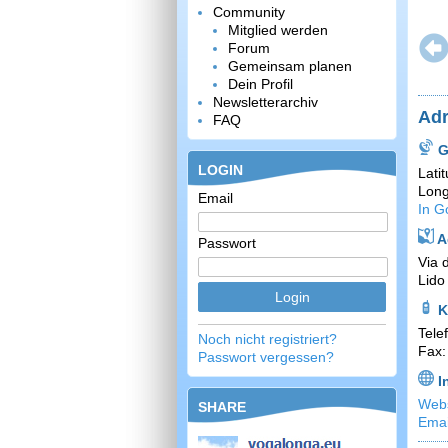
Community
Mitglied werden
Forum
Gemeinsam planen
Dein Profil
Newsletterarchiv
Adr
FAQ
G
LOGIN
Lati
Long
Email
In G
A
Passwort
Via 
Lido
K
Tele
Noch nicht registriert?
Fax:
Passwort vergessen?
I
Webs
SHARE
Emai