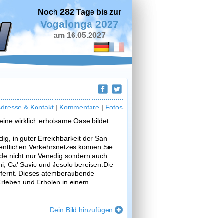
282
Noch
Tage bis zur
Vogalonga 2027
am 16.05.2027
dresse & Kontakt
|
Kommentare
|
Fotos
eine wirklich erholsame Oase bildet.
g, in guter Erreichbarkeit der San
entlichen Verkehrsnetzes können Sie
de nicht nur Venedig sondern auch
i, Ca' Savio und Jesolo bereisen.Die
ntfernt. Dieses atemberaubende
Erleben und Erholen in einem
Dein Bild hinzufügen