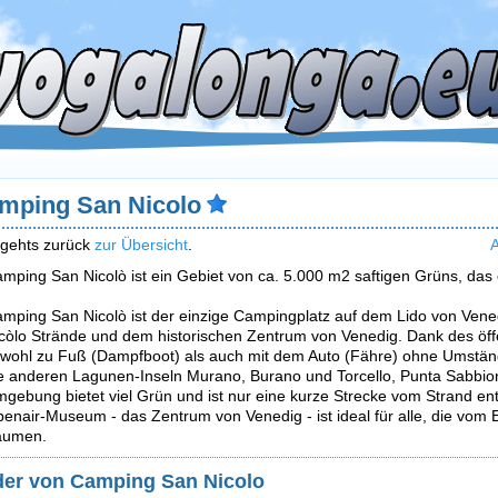
mping San Nicolo
 gehts zurück
zur Übersicht
.
A
mping San Nicolò ist ein Gebiet von ca. 5.000 m2 saftigen Grüns, das 
mping San Nicolò ist der einzige Campingplatz auf dem Lido von Venedi
còlo Strände und dem historischen Zentrum von Venedig. Dank des öff
wohl zu Fuß (Dampfboot) als auch mit dem Auto (Fähre) ohne Umstän
e anderen Lagunen-Inseln Murano, Burano und Torcello, Punta Sabbion
gebung bietet viel Grün und ist nur eine kurze Strecke vom Strand e
enair-Museum - das Zentrum von Venedig - ist ideal für alle, die vom 
äumen.
der von Camping San Nicolo