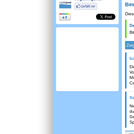
Be
Dies
D
Bi
Zei
bo
Di
Vo
Mi
Ca
S
Ne
du
Ge
Sp