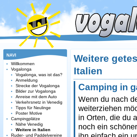
NAVI
Weitere gete
Willkommen
Italien
Vogalonga
Vogalonga, was ist das?
Anmeldung
Camping in ga
Strecke der Vogalonga
Bilder zur Vogalonga
Anreise mit dem Auto
Wenn du nach de
Verkehrsnetz in Venedig
weiterziehen möc
Tipps für Neulinge
Poster Motive
in Orten, die du 
Campingplätze
Nähe Venedig
noch ein schöner
Weitere in Italien
ihn einfach ein u
Ruder- und Paddelvereine