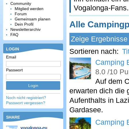
Community
Vogalonga-Fans
Mitglied werden
Forum
Gemeinsam planen
Alle Campingpl
Dein Profil
Newsletterarchiv
FAQ
Zeige Ergebnisse 
LOGIN
Sortieren nach:
Ti
Email
Camping B
Passwort
8.0 /10 Pu
Auf dem 
erwarten dich die
Noch nicht registriert?
Aufenthalts in La
Passwort vergessen?
Gardasee.
SHARE
Camping B