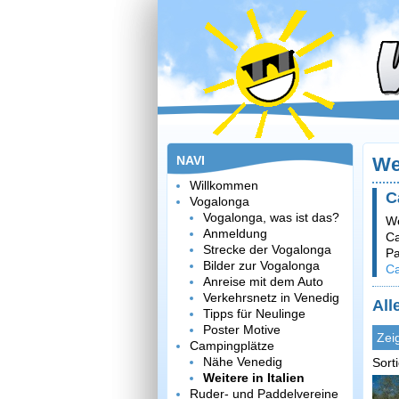
NAVI
We
Willkommen
C
Vogalonga
Vogalonga, was ist das?
We
Anmeldung
Ca
Strecke der Vogalonga
Pa
Bilder zur Vogalonga
Ca
Anreise mit dem Auto
Verkehrsnetz in Venedig
All
Tipps für Neulinge
Poster Motive
Zei
Campingplätze
Nähe Venedig
Sort
Weitere in Italien
Ruder- und Paddelvereine