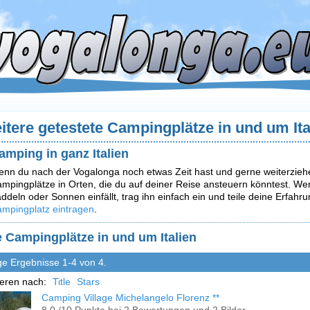
itere getestete Campingplätze in und um Ita
amping in ganz Italien
nn du nach der Vogalonga noch etwas Zeit hast und gerne weiterziehe
mpingplätze in Orten, die du auf deiner Reise ansteuern könntest. We
ddeln oder Sonnen einfällt, trag ihn einfach ein und teile deine Erfah
mpingplatz eintragen
.
e Campingplätze in und um Italien
ge Ergebnisse 1-4 von 4.
ieren nach:
Title
Stars
Camping Village Michelangelo Florenz **