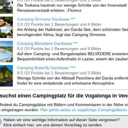
8.0 /10 Punkte bei 2 Bewertungen und 2 Bilder
Die Toskana hautnah nur wenige Schritte von der Innenstadt
Renaissancestadt erleben...Florenz
Camping Sirmione Gardasee ***
3.0 /10 Punkte bei 1 Bewertungen und 4 Bilder
Am Anfang der Halbinsel, am Garda See, dem schönsten See I
beruhigenden Klima, liegt das Camping Sirmione.
Camping Belvedere Gardasee ***
8.0 /10 Punkte bei 1 Bewertungen und 4 Bilder
Auf dem Camping- und Bungalowplatz BELVEDERE erwarten 
Bequemlichkeit eines Aufenthalts in Lazise, einem der zaub
Camping Butterfly Gardasee ****
8.0 /10 Punkte bei 1 Bewertungen und 3 Bilder
Wenige Schritte von der Altstadt Peschiera del Garda entfer
findet ihr eine einladende und erholsame Atmosphäre.
suchst einen Campingplatz für die Vogalonga in Ve
 findest du Campingplätze mit Bildern und Kommentaren in der Nähe v
 eingetragen wurden.
Hier gehts weiter zu vogalonga-Campingplätzen
Haben wir eine wichtige Information auf dieser Seite vergessen?
Klick einfach hier, um uns deinen Vorschlag zu senden.