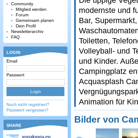
Die üppige Veget
Community
modernste und fu
Mitglied werden
Forum
Bar, Supermarkt,
Gemeinsam planen
Dein Profil
Waschautomaten,
Newsletterarchiv
FAQ
Toiletten, Telefo
Volleyball- und 
LOGIN
und Kinder. Auße
Email
Campingplatz ent
Passwort
Acquasplash Cane
Vergnügungspark I
Animation für Ki
Noch nicht registriert?
Passwort vergessen?
Bilder von Ca
SHARE