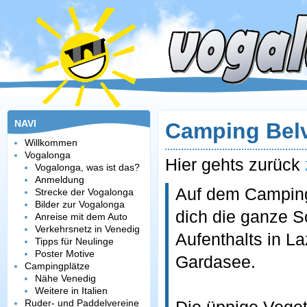
NAVI
Camping Bel
Willkommen
Vogalonga
Hier gehts zurück
Vogalonga, was ist das?
Anmeldung
Auf dem Campin
Strecke der Vogalonga
Bilder zur Vogalonga
dich die ganze S
Anreise mit dem Auto
Verkehrsnetz in Venedig
Aufenthalts in L
Tipps für Neulinge
Poster Motive
Gardasee.
Campingplätze
Nähe Venedig
Weitere in Italien
Ruder- und Paddelvereine