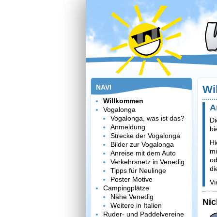
NAVI
Wi
Willkommen
A
Vogalonga
Vogalonga, was ist das?
Di
Anmeldung
bi
Strecke der Vogalonga
Hi
Bilder zur Vogalonga
mi
Anreise mit dem Auto
od
Verkehrsnetz in Venedig
di
Tipps für Neulinge
Poster Motive
Vi
Campingplätze
Nähe Venedig
Nic
Weitere in Italien
Ruder- und Paddelvereine