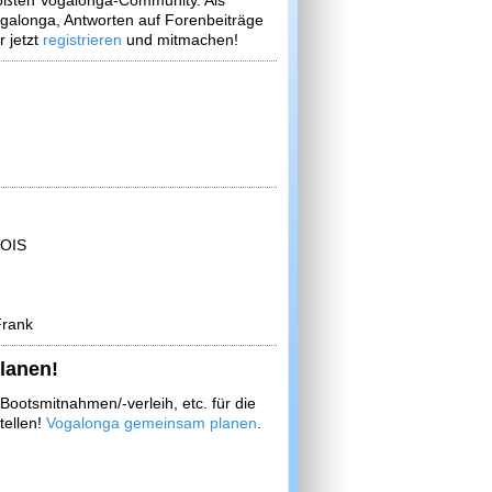
größten Vogalonga-Community. Als
ogalonga, Antworten auf Forenbeiträge
 jetzt
registrieren
und mitmachen!
OIS
Frank
lanen!
ootsmitnahmen/-verleih, etc. für die
tellen!
Vogalonga gemeinsam planen
.