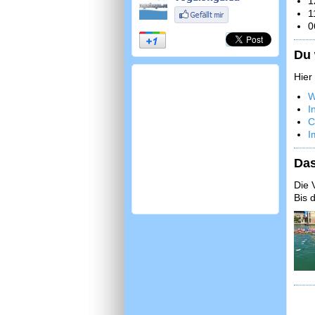
1
1
0
Du 
Hier
W
I
C
I
Das
Die 
Bis 