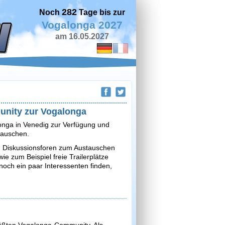
282
Noch
Tage bis zur
Vogalonga 2027
am 16.05.2027
munity zur Vogalonga
longa in Venedig zur Verfügung und
utauschen.
nd Diskussionsforen zum Austauschen
e zum Beispiel freie Trailerplätze
och ein paar Interessenten finden,