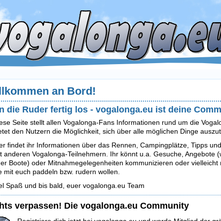
llkommen an Bord!
n die Ruder fertig los - vogalonga.eu ist deine Com
ese Seite stellt allen Vogalonga-Fans Informationen rund um die Voga
etet den Nutzern die Möglichkeit, sich über alle möglichen Dinge ausz
er findet ihr Informationen über das Rennen, Campingplätze, Tipps u
t anderen Vogalonga-Teilnehmern. Ihr könnt u.a. Gesuche, Angebote (wi
er Boote) oder Mitnahmegelegenheiten kommunizieren oder vielleicht n
e mit euch paddeln bzw. rudern wollen.
el Spaß und bis bald, euer vogalonga.eu Team
hts verpassen! Die vogalonga.eu Community