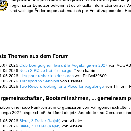
Registriere dich jetzt bei vogalonga.eu und werde Mitglied der 
registrierter Benutzer bekommst du aktuelle Informationen zur V
und wichtige Änderungen automatisch per Email zugesendet. Hier
zte Themen aus dem Forum
8.07.2026
Club Bourguignon faisant la Vogalonga en 2027
von VOGAB
3.05.2026
Noch 2 Plätze frei für morgen?
von katrin
1.05.2026
Lieu pour retirer les dossards
von PhilVal29800
9.05.2026
Transport to Sabbioni
von Crames
9.05.2026
Two Rowers looking for a Place for vogalonga
von Tilmann 
rgemeinschaften, Bootsmitnahmen, ... gemeinsam p
haben eine neue Funktion zum Organisieren von Fahrgemeinschaften, B
longa 2027 eingerichtet! Ihr könnt ab jetzt Angebote und Gesuche eins
1.05.2026
Biete, 2 Trailer (Kajak)
von Vibeke
9.05.2026
Biete, 2 Trailer (Kajak)
von Vibeke