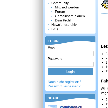
Community
Mitglied werden
Forum
Gemeinsam planen
Dein Profil
Newsletterarchiv
FAQ
LOGIN
Let
Email
2
2
Passwort
2
1
1
Fah
Noch nicht registriert?
Passwort vergessen?
Wir 
Voga
SHARE
2
1