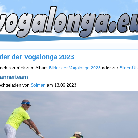
lder der Vogalonga 2023
 gehts zurück zum Album
Bilder der Vogalonga 2023
oder zur
Bilder-Üb
ännerteam
ochgeladen von
Solman
am 13.06.2023