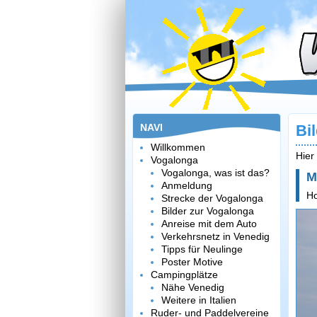
NAVI
Bi
Willkommen
Hier
Vogalonga
Vogalonga, was ist das?
M
Anmeldung
H
Strecke der Vogalonga
Bilder zur Vogalonga
Anreise mit dem Auto
Verkehrsnetz in Venedig
Tipps für Neulinge
Poster Motive
Campingplätze
Nähe Venedig
Weitere in Italien
Ruder- und Paddelvereine