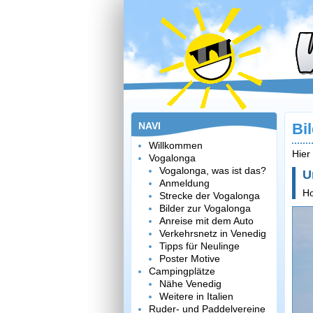
NAVI
Bi
Willkommen
Hier
Vogalonga
Vogalonga, was ist das?
U
Anmeldung
H
Strecke der Vogalonga
Bilder zur Vogalonga
Anreise mit dem Auto
Verkehrsnetz in Venedig
Tipps für Neulinge
Poster Motive
Campingplätze
Nähe Venedig
Weitere in Italien
Ruder- und Paddelvereine