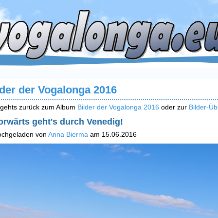
lder der Vogalonga 2016
 gehts zurück zum Album
Bilder der Vogalonga 2016
oder zur
Bilder-Üb
orwärts geht's durch Venedig!
ochgeladen von
Anna Bierma
am 15.06.2016