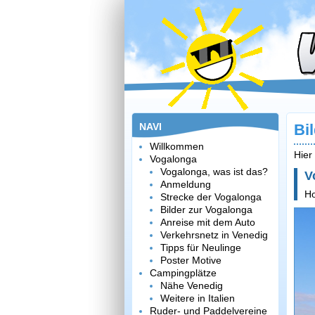
NAVI
Bi
Willkommen
Hier
Vogalonga
Vogalonga, was ist das?
V
Anmeldung
H
Strecke der Vogalonga
Bilder zur Vogalonga
Anreise mit dem Auto
Verkehrsnetz in Venedig
Tipps für Neulinge
Poster Motive
Campingplätze
Nähe Venedig
Weitere in Italien
Ruder- und Paddelvereine