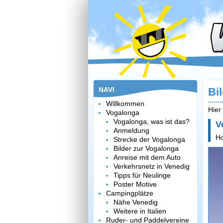
NAVI
Bi
Willkommen
Hier
Vogalonga
Vogalonga, was ist das?
V
Anmeldung
H
Strecke der Vogalonga
Bilder zur Vogalonga
Anreise mit dem Auto
Verkehrsnetz in Venedig
Tipps für Neulinge
Poster Motive
Campingplätze
Nähe Venedig
Weitere in Italien
Ruder- und Paddelvereine