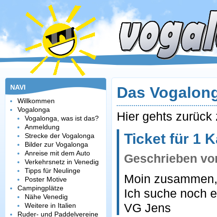
NAVI
Das Vogalon
Willkommen
Vogalonga
Hier gehts zurück
Vogalonga, was ist das?
Anmeldung
Ticket für 1 
Strecke der Vogalonga
Bilder zur Vogalonga
Anreise mit dem Auto
Geschrieben v
Verkehrsnetz in Venedig
Tipps für Neulinge
Moin zusammen
Poster Motive
Campingplätze
Ich suche noch ei
Nähe Venedig
VG Jens
Weitere in Italien
Ruder- und Paddelvereine