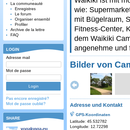
Waikiki ist mit 
La communeauté
wie: Supermarket
Enregistres
Le forum
mit Bügelraum, 
Organiser ensembl
Profiler
Fitness-Center, 
Archive de la lettre
FAQ
dem Waikiki Camp
angenehme und f
LOGIN
Adresse mail
Bilder von Cam
Mot de passe
Pas encore enregistré?
Mot de passe oublié?
Adresse und Kontakt
GPS-Koordinaten
SHARE
Latitude: 45.532782
Longitude: 12.72298