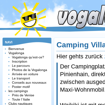
NAVI
Camping Vill
Bienvenue
Vogalonga
Hier gehts zurück
Vogalonga qu'est-ce?
Inscription
Der Campingplatz
Le parcours
Photos de la Vogalonga
Pinienhain, dire
Arrivée en voiture
Le transport
zwischen ausged
Conseils aux nouveaux
Poster motif
Maxi-Wohnmobil
les campings
Près de Venise
Toute l´Italie
Clubs nautiques