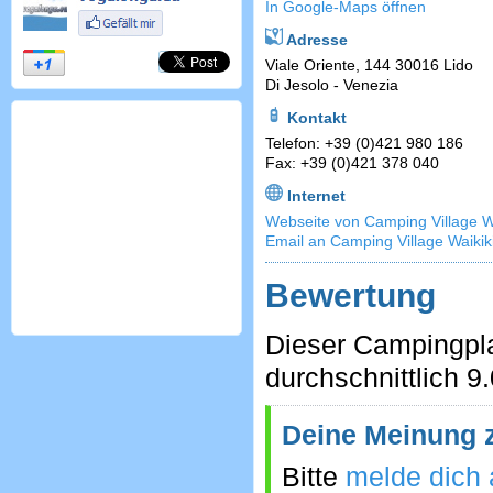
In Google-Maps öffnen
Adresse
Viale Oriente, 144 30016 Lido
Di Jesolo - Venezia
Kontakt
Telefon: +39 (0)421 980 186
Fax: +39 (0)421 378 040
Internet
Webseite von Camping Village Wa
Email an Camping Village Waikik
Bewertung
Dieser Campingpla
durchschnittlich 9
Deine Meinung z
Bitte
melde dich 