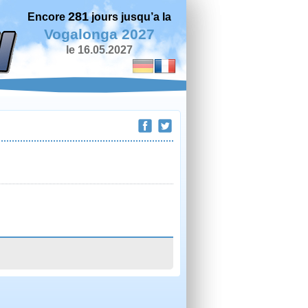
281
Encore
jours jusqu’a la
Vogalonga 2027
le 16.05.2027