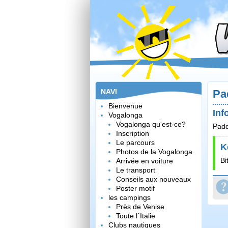
NAVI
Pa
Bienvenue
Inf
Vogalonga
Vogalonga qu'est-ce?
Padd
Inscription
Le parcours
K
Photos de la Vogalonga
Bi
Arrivée en voiture
Le transport
Conseils aux nouveaux
Poster motif
les campings
Près de Venise
Toute l´Italie
Clubs nautiques