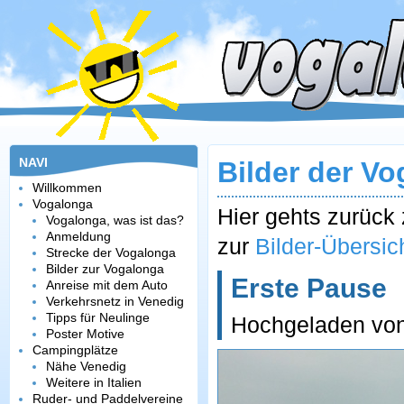
NAVI
Bilder der V
Willkommen
Vogalonga
Hier gehts zurüc
Vogalonga, was ist das?
Anmeldung
zur
Bilder-Übersic
Strecke der Vogalonga
Bilder zur Vogalonga
Erste Pause
Anreise mit dem Auto
Verkehrsnetz in Venedig
Tipps für Neulinge
Hochgeladen vo
Poster Motive
Campingplätze
Nähe Venedig
Weitere in Italien
Ruder- und Paddelvereine