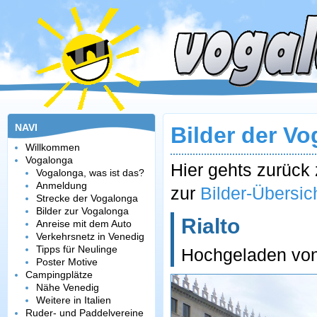
NAVI
Bilder der V
Willkommen
Vogalonga
Hier gehts zurüc
Vogalonga, was ist das?
Anmeldung
zur
Bilder-Übersic
Strecke der Vogalonga
Bilder zur Vogalonga
Rialto
Anreise mit dem Auto
Verkehrsnetz in Venedig
Tipps für Neulinge
Hochgeladen vo
Poster Motive
Campingplätze
Nähe Venedig
Weitere in Italien
Ruder- und Paddelvereine