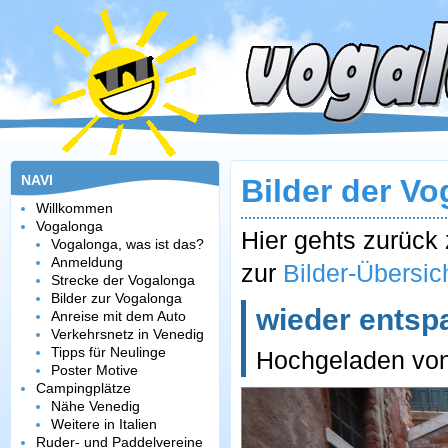
NAVI
Bilder der V
Willkommen
Vogalonga
Hier gehts zurüc
Vogalonga, was ist das?
Anmeldung
zur
Bilder-Übersic
Strecke der Vogalonga
Bilder zur Vogalonga
wieder entspa
Anreise mit dem Auto
Verkehrsnetz in Venedig
Tipps für Neulinge
Hochgeladen vo
Poster Motive
Campingplätze
Nähe Venedig
Weitere in Italien
Ruder- und Paddelvereine