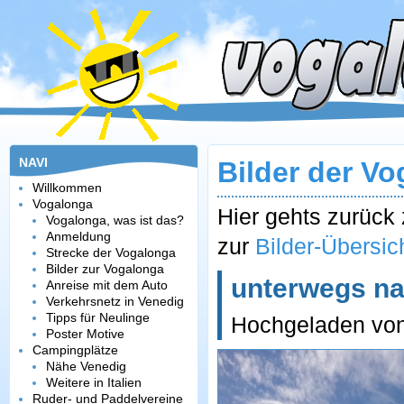
NAVI
Bilder der V
Willkommen
Vogalonga
Hier gehts zurüc
Vogalonga, was ist das?
Anmeldung
zur
Bilder-Übersic
Strecke der Vogalonga
Bilder zur Vogalonga
unterwegs n
Anreise mit dem Auto
Verkehrsnetz in Venedig
Tipps für Neulinge
Hochgeladen vo
Poster Motive
Campingplätze
Nähe Venedig
Weitere in Italien
Ruder- und Paddelvereine