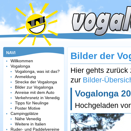
NAVI
Bilder der V
Willkommen
Vogalonga
Hier gehts zurüc
Vogalonga, was ist das?
Anmeldung
zur
Bilder-Übersic
Strecke der Vogalonga
Bilder zur Vogalonga
Vogalonga 201
Anreise mit dem Auto
Verkehrsnetz in Venedig
Tipps für Neulinge
Hochgeladen vo
Poster Motive
Campingplätze
Nähe Venedig
Weitere in Italien
Ruder- und Paddelvereine